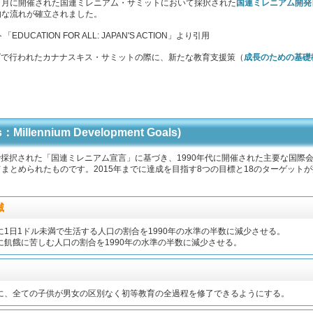
９月に開催された国連ミレニアム・サミットにおいて採択された
国連ミレニアム開発
的な流れが確立されました。
ATION FOR ALL: JAPAN'S ACTION」より引用
ナダで行われたカナナスキス・サミットの際に、新たな教育支援策（
成長のための基礎
lennium Development Goals)
トで採択された「国連ミレニアム宣言」に基づき、1990年代に開催された主要な国際
まとめられたものです。2015年までに達成を目指す8つの目標と18のターゲット
滅
でに1日1ドル未満で生活する人口の割合を1990年の水準の半数に減少させる。
でに飢餓に苦しむ人口の割合を1990年の水準の半数に減少させる。
でに、全ての子供が男女の区別なく初等教育の全過程を修了できるようにする。