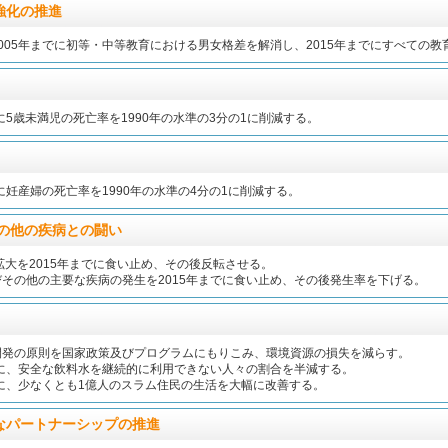
強化の推進
005年までに初等・中等教育における男女格差を解消し、2015年までにすべての
でに5歳未満児の死亡率を1990年の水準の3分の1に削減する。
でに妊産婦の死亡率を1990年の水準の4分の1に削減する。
、その他の疾病との闘い
DSの拡大を2015年までに食い止め、その後反転させる。
その他の主要な疾病の発生を2015年までに食い止め、その後発生率を下げる。
開発の原則を国家政策及びプログラムにもりこみ、環境資源の損失を減らす。
でに、安全な飲料水を継続的に利用できない人々の割合を半減する。
でに、少なくとも1億人のスラム住民の生活を大幅に改善する。
なパートナーシップの推進