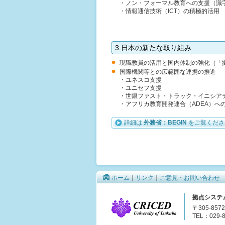
・ノン・フォーマル教育への支援（識
・情報通信技術（ICT）の積極的活用
3.日本の新たな取り組み
現職教員の活用と国内体制の強化（「
国際機関等との広範囲な連携の推進
・ユネスコ支援
・ユニセフ支援
・世銀ファスト・トラック・イニシア
・アフリカ教育開発連合（ADEA）へ
詳細は
外務省：BEGIN
をご覧くださ
ホーム
｜
リンク
｜
ご意見・お問い合わせ
拠点システ
〒305-85
TEL：029-8