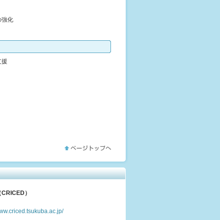
の強化
支援
RICED）
www.criced.tsukuba.ac.jp/