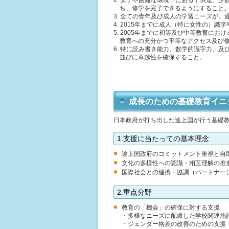
2. 女子や困難な環境下にある子供達、
ち、修学を完了できるようにすること
3. 全ての青年及び成人の学習ニーズが
4. 2015年までに成人（特に女性の）
5. 2005年までに初等及び中等教育に
教育への充分かつ平等なアクセス及び
6. 特に読み書き能力、数学的識字力、
並びに卓越性を確保すること。
成長のための基礎教育イニシアティヴ(B
日本政府が打ち出した途上国が行う基礎
1.支援に当たっての基本理念
途上国政府のコミットメント重視と自
文化の多様性への認識・相互理解の推
国際社会との連携・協調（パートナー
2.重点分野
教育の「機会」の確保に対する支援
・多様なニーズに配慮した学校関連施
・ジェンダー格差の改善のための支援