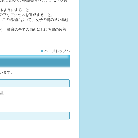
、無償で質の高い義務教育へのアクセスを持
れるようにすること。
する公正なアクセスを達成すること。
と。この過程において、女子の質の良い基礎
よう、教育の全ての局面における質の改善
います。
活用