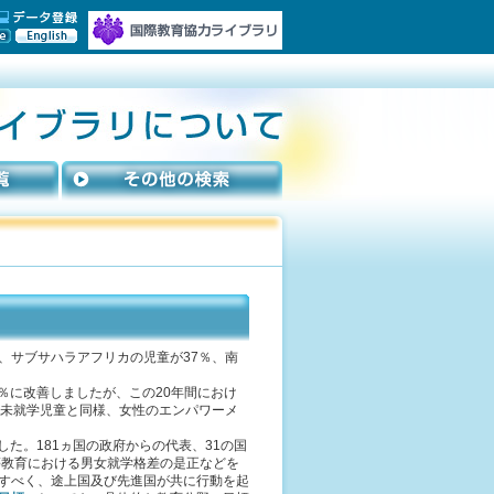
、サブサハラアフリカの児童が37％、南
0％に改善しましたが、この20年間におけ
、未就学児童と同様、女性のエンパワーメ
た。181ヵ国の政府からの代表、31の国
中等教育における男女就学格差の是正などを
すべく、途上国及び先進国が共に行動を起