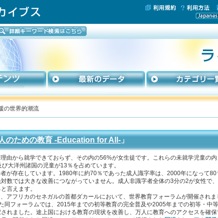
援の世界的潮流
のための教育 -Education for All-
」
々な理由から就学できておらず、その内の56%が女生徒です。これらの未就学児童の内
及び大洋州諸国の児童が13％を占めています。
字者が存在しています。1980年に約70％であった成人識字率は、2000年になって8
対数では大きな改善につながっていません。成人非識字者全体の3分の2が女性で
ると言えます。
4月、アフリカのセネガルの首都ダカールにおいて、世界教育フォーラムが開催されまし
した同フォーラムでは、2015年までの初等教育の完全普及や2005年までの初等・
択されました。途上国における教育の現状を改善し、万人に教育へのアクセスを確保