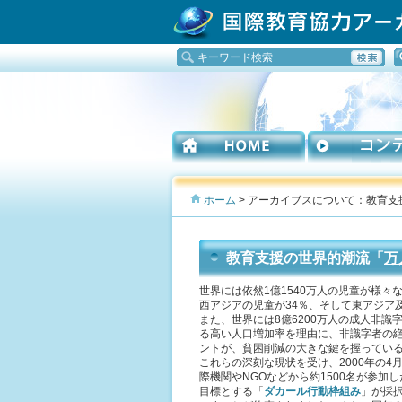
ホーム
> アーカイブスについて：教育支
教育支援の世界的潮流「
万人
世界には依然1億1540万人の児童が様
西アジアの児童が34％、そして東アジア
また、世界には8億6200万人の成人非識
る高い人口増加率を理由に、非識字者の絶
ントが、貧困削減の大きな鍵を握ってい
これらの深刻な現状を受け、2000年の
際機関やNGOなどから約1500名が参加
目標とする「
ダカール行動枠組み
」が採