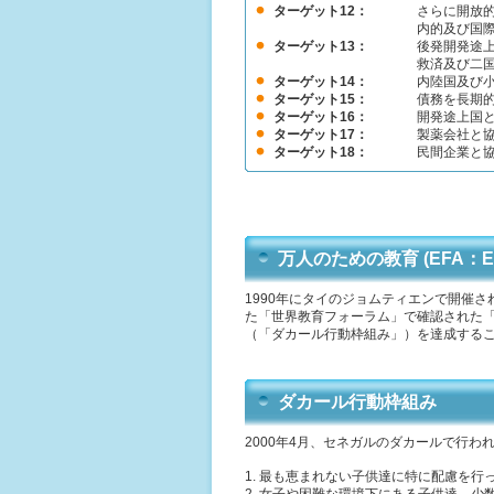
ターゲット12：
さらに開放
内的及び国
ターゲット13：
後発開発途上
救済及び二
ターゲット14：
内陸国及び
ターゲット15：
債務を長期
ターゲット16：
開発途上国
ターゲット17：
製薬会社と
ターゲット18：
民間企業と
万人のための教育 (EFA：Educa
1990年にタイのジョムティエンで開催
た「世界教育フォーラム」で確認された「2
（「ダカール行動枠組み」）を達成する
ダカール行動枠組み
2000年4月、セネガルのダカールで行
1. 最も恵まれない子供達に特に配慮を