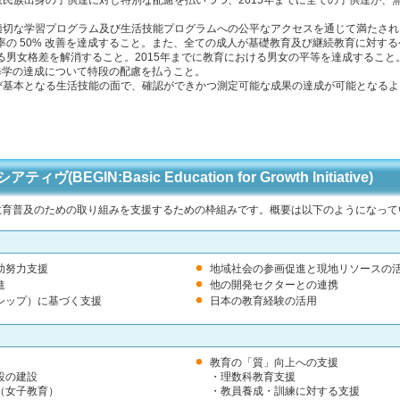
少数民族出身の子供達に対し特別な配慮を払いつつ、2015年までに全ての子供達が
。
、適切な学習プログラム及び生活技能プログラムへの公平なアクセスを通じて満たさ
識字率の 50% 改善を達成すること。また、全ての成人が基礎教育及び継続教育に対
おける男女格差を解消すること。2015年までに教育における男女の平等を達成するこ
修学の達成について特段の配慮を払うこと。
及び基本となる生活技能の面で、確認ができかつ測定可能な成果の達成が可能となる
EGIN:Basic Education for Growth Initiative)
教育普及のための取り組みを支援するための枠組みです。概要は以下のようになって
助努力支援
地域社会の参画促進と現地リソースの
進
他の開発セクターとの連携
シップ）に基づく支援
日本の教育経験の活用
教育の「質」向上への支援
設の建設
・理数科教育支援
（女子教育）
・教員養成・訓練に対する支援