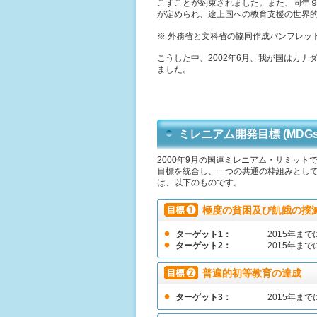
こすことが約束されました。また、同年
が定められ、途上国への教育支援の世界
※ 外務省と文科省の協同作成パンフレット「EDUC
こうした中、2002年6月、我が国はカ
ました。
ミレニアム開発目標 (MDGs：Mil
2000年9月の国連ミレニアム・サミッ
目標を統合し、一つの共通の枠組みとして
は、以下のものです。
極度の貧困及び飢餓の撲
ターゲット1：
2015年ま
ターゲット2：
2015年ま
普遍的初等教育の達成
ターゲット3：
2015年ま