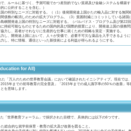
的で、ルールに基づく、予測可能でかつ差別的でない貿易及び金融システムを構築す
際的に公約することを含む。）
国の特別なニーズに対処する。（（1）後発開発途上国かたの輸入品に対する無関税
国間債務の帳消しのための拡大プログラム、（3）貧困削減にコミットしている諸国に
小島嶼開発途上国の特別なニーズに対処する。（バルバドス・プログラム及び第22
的に持続可能なものとするための国内的及び国際的措置により、開発途上国の債務問
と協力し、若者がそれなりに生産的な仕事に就くための戦略を策定・実施する。
協力し、開発途上国において、人々が安価で、必要不可欠な薬品を入手できるように
協力し、特に情報、通信といった新技術による利益が得られるようにする。
tion for All)
された「万人のための世界教育会議」において確認されたイニシアティブ。現在では、
015年までの初等教育の完全普及」「2015年までの成人識字率の50％の改善」
ことを意味します。
われた「世界教育フォーラム」で採択された目標で、具体的には以下の6つです。
行った総合的な就学前保育・教育の拡大及び改善を図ること。