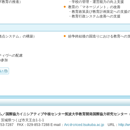
字教育の推進）
・学校の管理・運営能力の向上支援
教育の「マネージメント」の改善
・教育政策及び教育計画策定への支援
・教育行政システム改善への支援
拠点システム」の構築）
紛争終結後の国造りにおける教育への
ティヴへの配慮
の参加
い
ム／国際協力イニシアティブ中核センター筑波大学教育開発国際協力研究センター（C
72 茨城県つくば市天王台1-1-1
53-7287 FAX：029-853-7288 E-mail：
Arc＠criced.tsukuba.ac.jp
URL：
http://